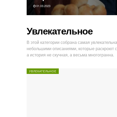
01.03.2023
Увлекательное
В этой категории собрана самая увлекательн
небольшими описаниями, которые раскроют сут
а история не скучная, а весьма многогранна.
УВЛЕКАТЕЛЬНОЕ