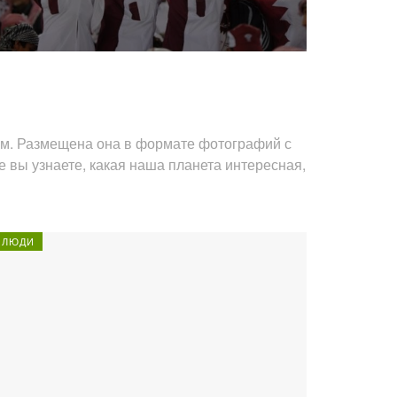
тям. Размещена она в формате фотографий с
е вы узнаете, какая наша планета интересная,
ЛЮДИ