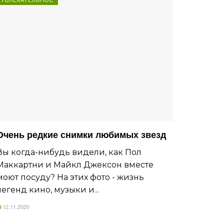
Очень редкие снимки любимых звезд
Вы когда-нибудь видели, как Пол
Маккартни и Майкл Джексон вместе
моют посуду? На этих фото - жизнь
легенд кино, музыки и...
12.11.2020