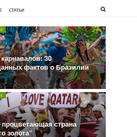
Е
СТАТЬИ
ОЕ
 карнавалов: 30
анных фактов о Бразилии
ОЕ
– процветающая страна
го золота”